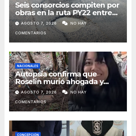
Seis consorcios compiten por
obras en la ruta PY22 entre
Concepción y Vallemí
AGOSTO 7, 2026
NO HAY
COMENTARIOS
NACIONALES
Autopsia confirma que
Roselin murió ahogada y
luego sufrió una violenta
AGOSTO 7, 2026
NO HAY
mutilación
COMENTARIOS
CONCEPCIÓN