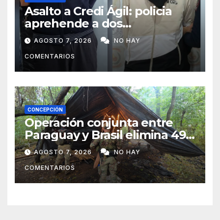
Asalto a Credi Ágil: policia
aprehende a dos
sospechosos e incauta
AGOSTO 7, 2026
NO HAY
evidencias en Concepción
COMENTARIOS
CONCEPCIÓN
Operación conjunta entre
Paraguay y Brasil elimina 498
toneladas de marihuana en
AGOSTO 7, 2026
NO HAY
Amambay
COMENTARIOS