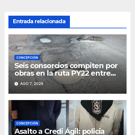
Entrada relacionada
CONCEPCIÓN
Seis consorcios compiten por
obras en la ruta PY22 entre
Concepción y Vallemí
AGO 7, 2026
CONCEPCIÓN
Asalto a Credi Ágil: policia