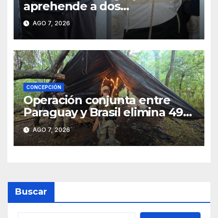
aprehende a dos
sospechosos e incauta
AGO 7, 2026
evidencias en Concepción
CONCEPCIÓN
Operación conjunta entre
Paraguay y Brasil elimina 498
toneladas de marihuana en
AGO 7, 2026
Amambay
Buscar