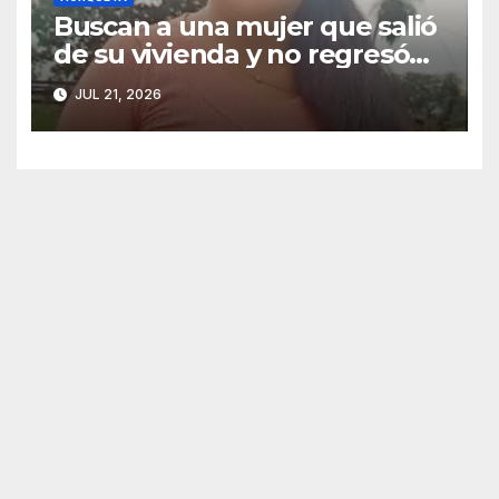
Buscan a una mujer que salió
de su vivienda y no regresó
en Horqueta
JUL 21, 2026