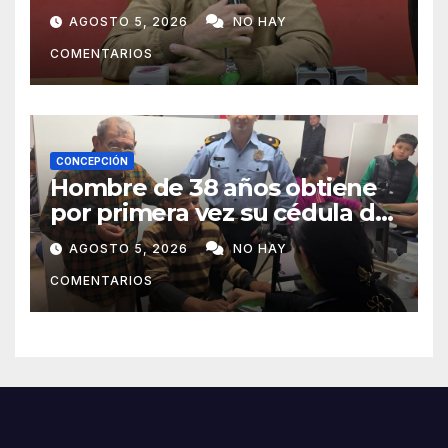
pide mayor participación del
AGOSTO 5, 2026
NO HAY
municipio
COMENTARIOS
CONCEPCIÓN
Hombre de 38 años obtiene
por primera vez su cédula de
identidad en Concepción
AGOSTO 5, 2026
NO HAY
COMENTARIOS