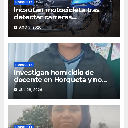
HORQUETA
Incautan motocicleta tras
detectar carreras
clandestinas y maniobras
AGO 5, 2026
peligrosas en Horqueta
HORQUETA
Investigan homicidio de
docente en Horqueta y no
descartan vínculo con
JUL 28, 2026
préstamos de dinero
HORQUETA