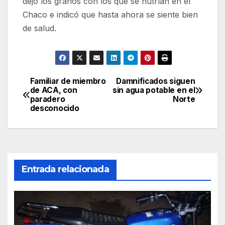
dejó los granos con los que se nutrían en el
Chaco e indicó que hasta ahora se siente bien
de salud.
Familiar de miembro
Damnificados siguen
Navegación
de ACA, con
sin agua potable en el
paradero
Norte
de
desconocido
entradas
Entrada relacionada