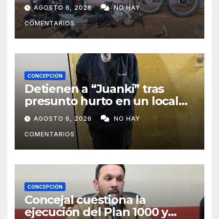
zona boscosa de Loreto
AGOSTO 6, 2026
NO HAY
COMENTARIOS
CONCEPCIÓN
Detienen a “Juanki” tras
presunto hurto en un local
comercial
AGOSTO 6, 2026
NO HAY
COMENTARIOS
CONCEPCIÓN
Concejal cuestiona la
ejecución del Plan 1000 y