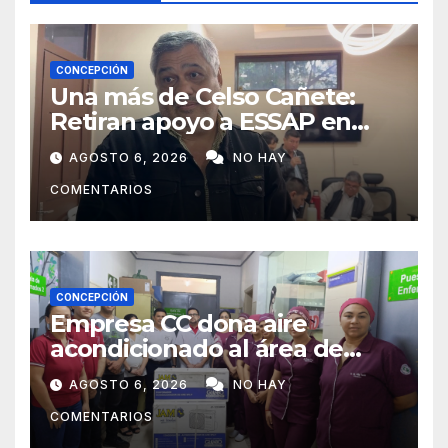
CONCEPCIÓN
Una más de Celso Cañete:
Retiran apoyo a ESSAP en
Concepción
AGOSTO 6, 2026
NO HAY
COMENTARIOS
CONCEPCIÓN
Empresa CC dona aire
acondicionado al área de
maternidad del IPS de
AGOSTO 6, 2026
NO HAY
Concepción
COMENTARIOS