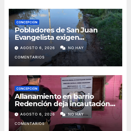
CONCEPCIÓN
Pobladores de San Juan
Evangelista exigen
reparación urgente de
AGOSTO 6, 2026
NO HAY
caminos vecinales
COMENTARIOS
CONCEPCIÓN
Allanamiento en barrio
Redención deja incautación
de presunta cocaína tipo
AGOSTO 6, 2026
NO HAY
crack en Concepción
COMENTARIOS