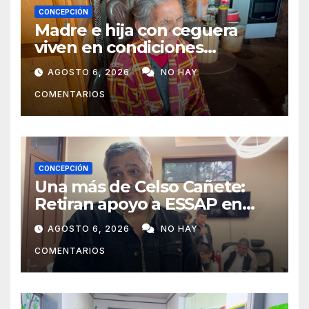
CONCEPCIÓN
Madre e hija con ceguera
viven en condiciones
precarias y vecinos impulsan
AGOSTO 6, 2026
NO HAY
campaña solidaria para
COMENTARIOS
ayudarlas
CONCEPCIÓN
Una más de Celso Cañete:
Retiran apoyo a ESSAP en
Concepción
AGOSTO 6, 2026
NO HAY
COMENTARIOS