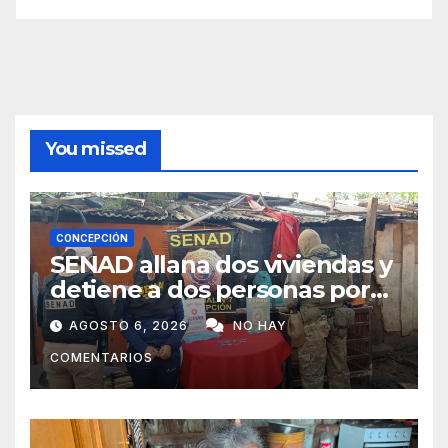
You missed
CONCEPCIÓN
SENAD allana dos viviendas y
detiene a dos personas por
presunto microtráfico en
AGOSTO 6, 2026
NO HAY
Concepción
COMENTARIOS