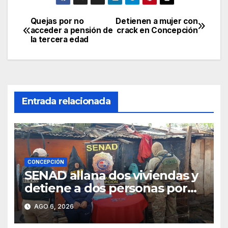
Quejas por no
Detienen a mujer con
Navegación
acceder a pensión de
crack en Concepción
la tercera edad
de
entradas
Entrada relacionada
CONCEPCIÓN
SENAD allana dos viviendas y
detiene a dos personas por
presunto microtráfico en
AGO 6, 2026
Concepción