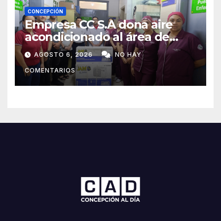
CONCEPCIÓN
Empresa CC S.A dona aire
acondicionado al área de
maternidad del IPS de
AGOSTO 6, 2026
NO HAY
Concepción
COMENTARIOS