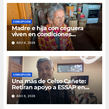
CONCEPCIÓN
Madre e hija con ceguera
viven en condiciones
precarias y vecinos impulsan
AGO 6, 2026
campaña solidaria para
ayudarlas
CONCEPCIÓN
Una más de Celso Cañete:
Retiran apoyo a ESSAP en
Concepción
AGO 6, 2026