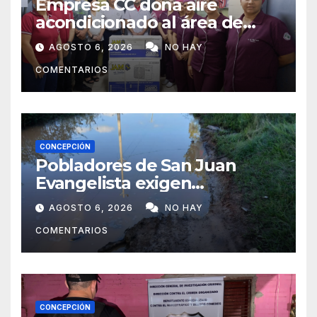
Empresa CC dona aire
acondicionado al área de
maternidad del IPS de
AGOSTO 6, 2026
NO HAY
Concepción
COMENTARIOS
CONCEPCIÓN
Pobladores de San Juan
Evangelista exigen
reparación urgente de
AGOSTO 6, 2026
NO HAY
caminos vecinales
COMENTARIOS
CONCEPCIÓN