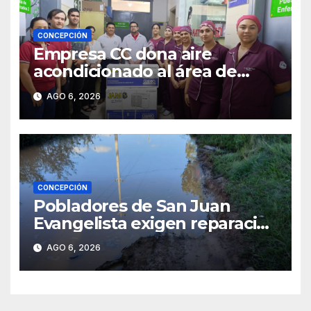
CONCEPCIÓN
Empresa CC dona aire
acondicionado al área de
maternidad del IPS de
AGO 6, 2026
Concepción
CONCEPCIÓN
Pobladores de San Juan
Evangelista exigen reparación
urgente de caminos vecinales
AGO 6, 2026