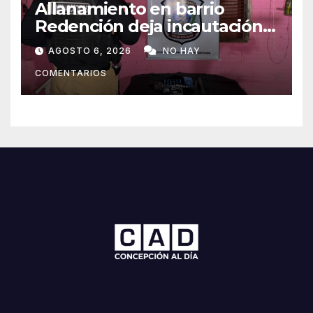
Allanamiento en barrio
Redención deja incautación
de presunta cocaína tipo
AGOSTO 6, 2026
NO HAY
crack en Concepción
COMENTARIOS