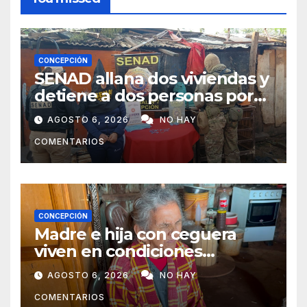
CONCEPCIÓN
SENAD allana dos viviendas y
detiene a dos personas por
presunto microtráfico en
AGOSTO 6, 2026
NO HAY
Concepción
COMENTARIOS
CONCEPCIÓN
Madre e hija con ceguera
viven en condiciones
precarias y vecinos impulsan
AGOSTO 6, 2026
NO HAY
campaña solidaria para
COMENTARIOS
ayudarlas