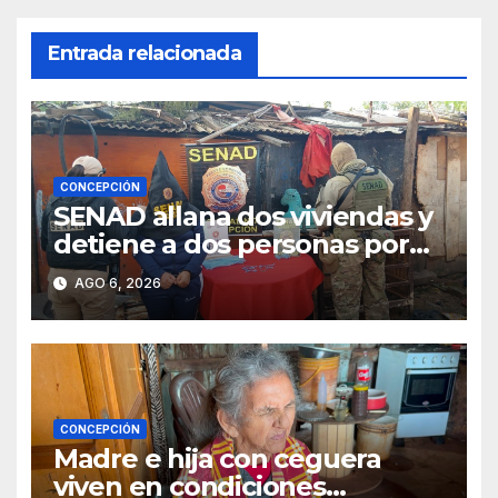
Entrada relacionada
CONCEPCIÓN
SENAD allana dos viviendas y
detiene a dos personas por
presunto microtráfico en
AGO 6, 2026
Concepción
CONCEPCIÓN
Madre e hija con ceguera
viven en condiciones