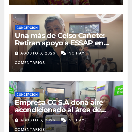
CONCEPCIÓN
Una más de Celso Cañete:
Retiran apoyo a ESSAP en
Concepción
AGOSTO 6, 2026
NO HAY
COMENTARIOS
CONCEPCIÓN
Empresa CC S.A dona aire
acondicionado al área de
maternidad del IPS de
AGOSTO 6, 2026
NO HAY
Concepción
COMENTARIOS