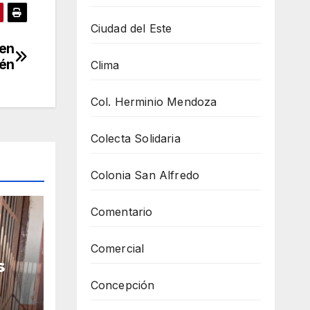
Ciudad del Este
 en
lén
Clima
Col. Herminio Mendoza
Colecta Solidaria
Colonia San Alfredo
Comentario
Comercial
s
Concepción
una