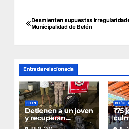
Desmienten supuestas irregularidade
Navegación
Municipalidad de Belén
de
entradas
Entrada relacionada
BELÉN
BELÉN
Detienen a un joven
175 
y recuperan
culm
motocicleta
técn
JUL 18, 2026
JUL 9