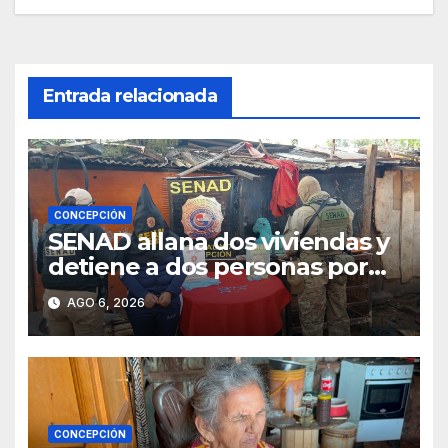
entradas
Entrada relacionada
CONCEPCIÓN
SENAD allana dos viviendas y
detiene a dos personas por
presunto microtráfico en
AGO 6, 2026
Concepción
CONCEPCIÓN