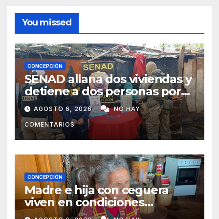
You missed
CONCEPCIÓN
SENAD allana dos viviendas y
detiene a dos personas por
presunto microtráfico en
AGOSTO 6, 2026
NO HAY
Concepción
COMENTARIOS
CONCEPCIÓN
Madre e hija con ceguera
viven en condiciones
precarias y vecinos impulsan