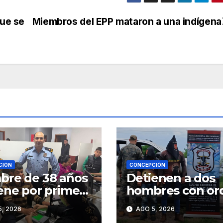
ue se
Miembros del EPP mataron a una indígena
CIÓN
CONCEPCIÓN
re de 38 años
Detienen a dos
ene por primera
hombres con or
su cédula de
de captura por 
, 2026
AGO 5, 2026
tidad en
caso de abigeat