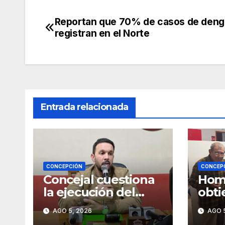
Reportan que 70% de casos de deng
Navegación
registran en el Norte
de
entradas
Entrada relacionada
CONCEPCIÓN
CONCEP
Concejal cuestiona
Homb
la ejecución del
obti
Plan 1000 y pide
vez 
AGO 5, 2026
AGO 5
mayor participación
iden