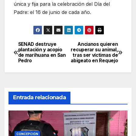
única y fija para la celebración del Día del
Padre: el 16 de junio de cada año.
SENAD destruye
Ancianos quieren
Navegación
plantación y acopio
recuperar su animal,
de marihuana en San
tras ser víctimas de
de
Pedro
abigeato en Requejo
entradas
Entrada relacionada
CONCEPCIÓN