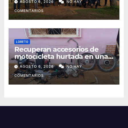
AGOSTO 6, 2026
NO HAY
las condiciones edilicias
COMENTARIOS
LORETO
Recuperan accesorios de
motocicleta hurtada en una
zona boscosa de Loreto
AGOSTO 6, 2026
NO HAY
COMENTARIOS