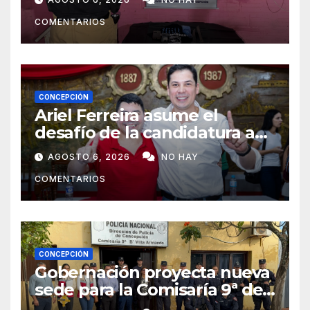
crack en Concepción
COMENTARIOS
CONCEPCIÓN
Ariel Ferreira asume el
desafío de la candidatura a
concejal tras la renuncia de
AGOSTO 6, 2026
NO HAY
Lourdes Carduz
COMENTARIOS
CONCEPCIÓN
Gobernación proyecta nueva
sede para la Comisaría 9ª de
Villa Armando tras verificar