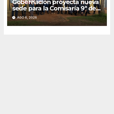
Gobernación proyecta nueva
sede para la Comisaría 9ª de
Villa Armando tras verificar
AGO 6, 2026
las condiciones edilicias