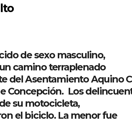
lto
ido de sexo masculino,
n un camino terraplenado
orte del Asentamiento Aquino 
o de Concepción. Los delincuen
 de su motocicleta,
n el biciclo. La menor fue