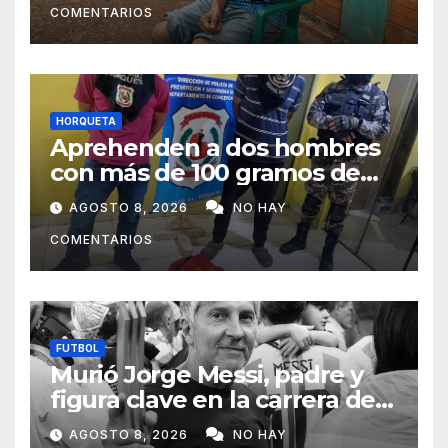
COMENTARIOS
HORQUETA
Aprehenden a dos hombres
con más de 100 gramos de
supuesta marihuana en
AGOSTO 8, 2026
NO HAY
Horqueta
COMENTARIOS
FUTBOL
Murió Jorge Messi, padre y
figura clave en la carrera de
Lionel Messi
AGOSTO 8, 2026
NO HAY