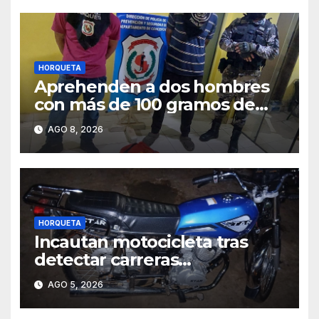
HORQUETA
Aprehenden a dos hombres
con más de 100 gramos de
supuesta marihuana en
AGO 8, 2026
Horqueta
HORQUETA
Incautan motocicleta tras
detectar carreras
clandestinas y maniobras
AGO 5, 2026
peligrosas en Horqueta