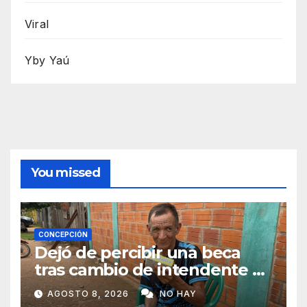
Viral
Yby Yaú
You missed
CONCEPCIÓN
Dejó de percibir una beca
tras cambio de intendente y
ahora vende caramelos para
AGOSTO 8, 2026
NO HAY
subsistir