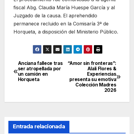
fiscal Abg. Claudia María Huespe García y al
Juzgado de la causa. El aprehendido
permanece recluido en la Comisaría 3ª de
Horqueta, a disposición del Ministerio Público.
Anciana fallece tras
“Amor sin fronteras”:
Navegación
ser atropellada por
Alali Flores &
un camión en
Experiencias
de
Horqueta
presenta su emotiva
Colección Madres
entradas
2026
Entrada relacionada