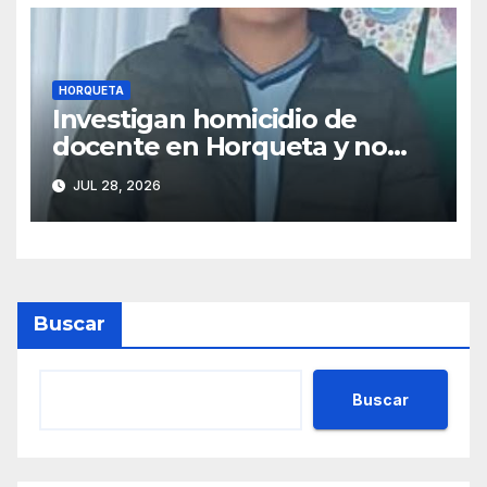
HORQUETA
Investigan homicidio de
docente en Horqueta y no
descartan vínculo con
JUL 28, 2026
préstamos de dinero
Buscar
Buscar