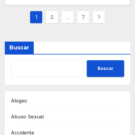
Paginación
1
2
…
7
de
entradas
Buscar
Buscar
Abigeo
Abuso Sexual
Accidente