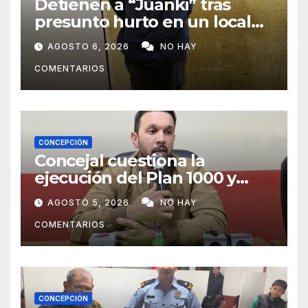
Detienen a “Juanki” tras
presunto hurto en un local
comercial
AGOSTO 6, 2026
NO HAY
COMENTARIOS
CONCEPCIÓN
Concejal cuestiona la
ejecución del Plan 1000 y
pide mayor participación del
AGOSTO 5, 2026
NO HAY
municipio
COMENTARIOS
CONCEPCIÓN