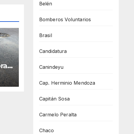
Belén
Bomberos Voluntarios
Brasil
Candidatura
ras
Canindeyu
n y
Cap. Herminio Mendoza
Capitán Sosa
Carmelo Peralta
Chaco