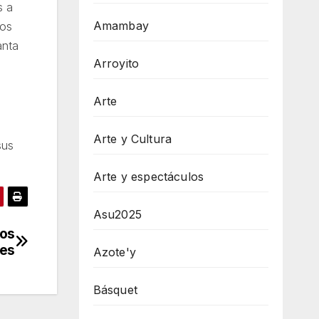
s a
Amambay
dos
anta
Arroyito
Arte
Arte y Cultura
sus
.
Arte y espectáculos
Asu2025
los
res
Azote'y
Básquet