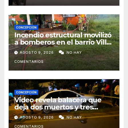
CONCEPCIÓN
Incendio estructural movilizó
a bomberos en el barrio Villa
Alta
AGOSTO 9, 2026
NO HAY
COMENTARIOS
CONCEPCIÓN
Video revela balacera que
deja dos muertos y tres
heridos en Tava’ i, Caazapá
AGOSTO 9, 2026
NO HAY
COMENTARIOS