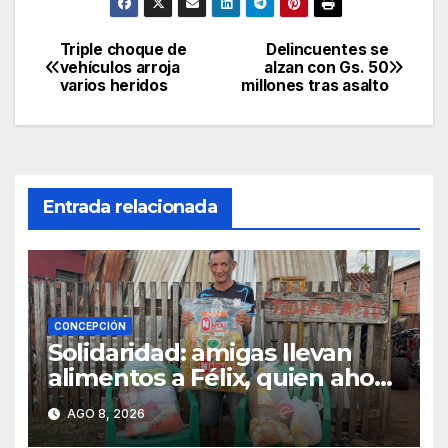
Triple choque de
Delincuentes se
Navegación
vehículos arroja
alzan con Gs. 50
varios heridos
millones tras asalto
de
entradas
Entrada relacionada
CONCEPCIÓN
Solidaridad: amigas llevan
alimentos a Félix, quien ahora
vende caramelos para
AGO 8, 2026
subsistir