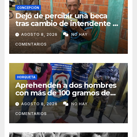
CONCEPCIÓN
Dejó de percibir una beca
tras cambio de intendente y
ahora vende caramelos para
AGOSTO 8, 2026
NO HAY
subsistir
COMENTARIOS
HORQUETA
Aprehenden a dos hombres
con más de 100 gramos de
supuesta marihuana en
AGOSTO 8, 2026
NO HAY
Horqueta
COMENTARIOS