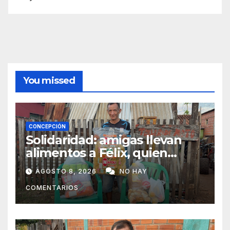
You missed
CONCEPCIÓN
Solidaridad: amigas llevan
alimentos a Félix, quien
ahora vende caramelos para
AGOSTO 8, 2026
NO HAY
subsistir
COMENTARIOS