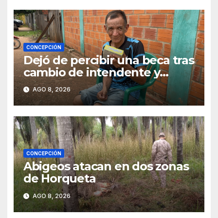
CONCEPCIÓN
Dejó de percibir una beca tras
cambio de intendente y
ahora vende caramelos para
AGO 8, 2026
subsistir
CONCEPCIÓN
Abigeos atacan en dos zonas
de Horqueta
AGO 8, 2026