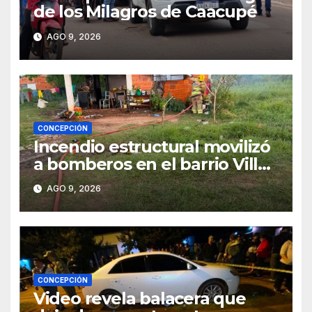
de los Milagros de Caacupé
AGO 9, 2026
CONCEPCIÓN
Incendio estructural movilizó
a bomberos en el barrio Villa
Alta
AGO 9, 2026
CONCEPCIÓN
Video revela balacera que