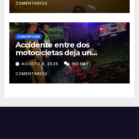
COMENTARIOS
CONCEPCIÓN
Accidente entre dos
motocicletas deja un
fallecido y dos heridos en Yby
AGOSTO 9, 2026
NO HAY
Yaú
COMENTARIOS