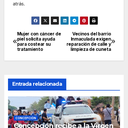
atrás.
Mujer con cáncer de
Vecinos del barrio
Navegación
piel solicita ayuda
Inmaculada exigen
para costear su
reparación de calle y
de
tratamiento
limpieza de cuneta
entradas
Entrada relacionada
CONCEPCIÓN
Concepción recibe a la Virgen