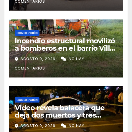
COMENTARIOS
CONCEPCIÓN
Incendio estructural movilizó
a bomberos en el barrio Villa
Alta
AGOSTO 9, 2026
NO HAY
COMENTARIOS
CONCEPCIÓN
Video revela balacera que
deja dos muertos y tres
heridos en Tava’ i, Caazapá
AGOSTO 9, 2026
NO HAY