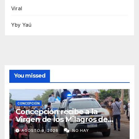
Viral
Yby Yaú
You missed
CONCEPCIÓN
Concepción recibe a la
Virgen de los Milagros de
Caacupé
AGOSTO 9, 2026
NO HAY