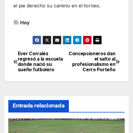
el pie derecho su camino en el torneo.
Hoy
Ever Corrales
Concepcioneros dan
Navegación
regresó a la escuela
el salto al
donde nació su
profesionalismo en
de
sueño futbolero
Cerro Porteño
entradas
Entrada relacionada