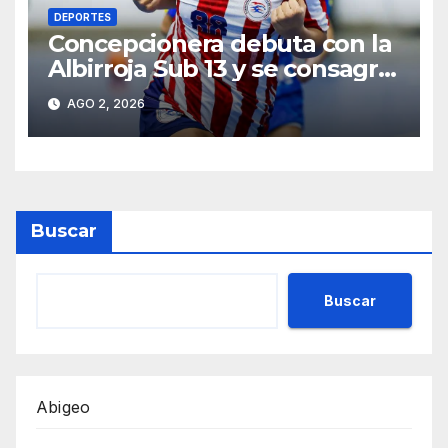
DEPORTES
Concepcionera debuta con la
Albirroja Sub 13 y se consagra
campeona sudamericana
AGO 2, 2026
Buscar
Buscar
Abigeo