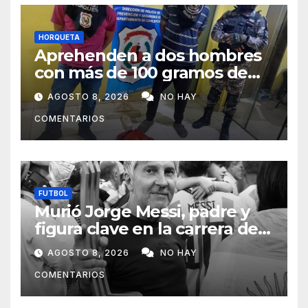
HORQUETA
Aprehenden a dos hombres
con más de 100 gramos de
supuesta marihuana en
AGOSTO 8, 2026
NO HAY
Horqueta
COMENTARIOS
FUTBOL
Murió Jorge Messi, padre y
figura clave en la carrera de
Lionel Messi
AGOSTO 8, 2026
NO HAY
COMENTARIOS