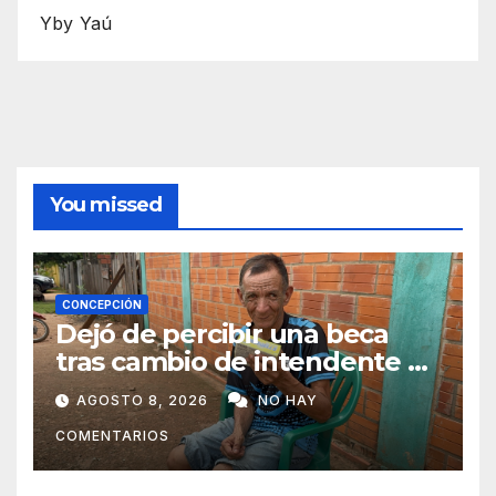
Yby Yaú
You missed
CONCEPCIÓN
Dejó de percibir una beca
tras cambio de intendente y
ahora vende caramelos para
AGOSTO 8, 2026
NO HAY
subsistir
COMENTARIOS