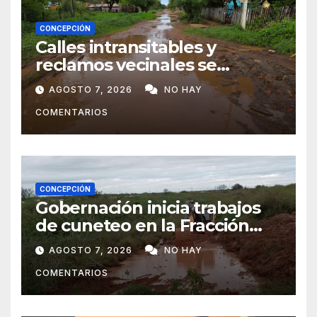
CONCEPCIÓN
Calles intransitables y
reclamos vecinales se
repiten en barrios de
AGOSTO 7, 2026
NO HAY
Concepción
COMENTARIOS
CONCEPCIÓN
Gobernación inicia trabajos
de cuneteo en la Fracción
José Félix
AGOSTO 7, 2026
NO HAY
COMENTARIOS