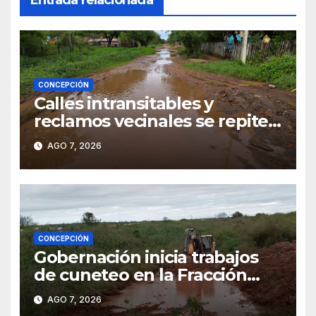
Entrada relacionada
CONCEPCIÓN
Calles intransitables y
reclamos vecinales se repiten
en barrios de Concepción
AGO 7, 2026
CONCEPCIÓN
Gobernación inicia trabajos
de cuneteo en la Fracción
José Félix
AGO 7, 2026