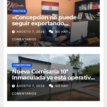
POLÍTICA
«Concepción no puede
seguir exportando
juventud»: Lelly Javier Acosta
AGOSTO 7, 2026
NO HAY
Silva propone transformar la
COMENTARIOS
ciudad en un polo de
atracción de inversiones
CONCEPCIÓN
Nueva Comisaría 10ª
Inmaculada ya está operativa
tras mudanza de agentes
AGOSTO 7, 2026
NO HAY
policiales
COMENTARIOS