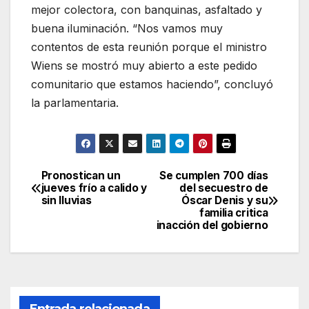
mejor colectora, con banquinas, asfaltado y
buena iluminación. “Nos vamos muy
contentos de esta reunión porque el ministro
Wiens se mostró muy abierto a este pedido
comunitario que estamos haciendo”, concluyó
la parlamentaria.
Pronostican un
Se cumplen 700 días
Navegación
jueves frío a calido y
del secuestro de
sin lluvias
Óscar Denis y su
de
familia critica
inacción del gobierno
entradas