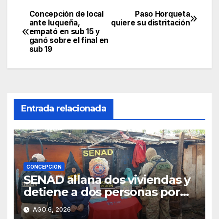
Concepción de local
Paso Horqueta
Navegación
ante luqueña,
quiere su distritación
empató en sub 15 y
de
ganó sobre el final en
sub 19
entradas
Entrada relacionada
CONCEPCIÓN
SENAD allana dos viviendas y
detiene a dos personas por
presunto microtráfico en
AGO 6, 2026
Concepción