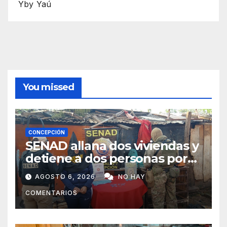
Yby Yaú
You missed
CONCEPCIÓN
SENAD allana dos viviendas y
detiene a dos personas por
presunto microtráfico en
AGOSTO 6, 2026
NO HAY
Concepción
COMENTARIOS