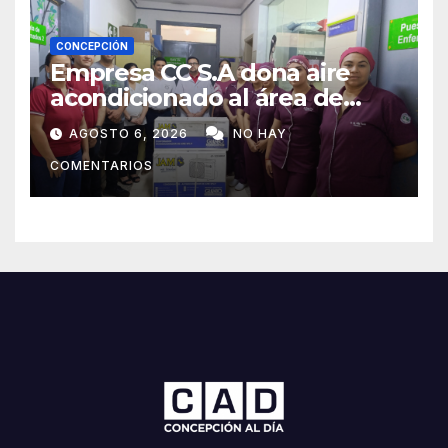
CONCEPCIÓN
Empresa CC S.A dona aire
acondicionado al área de
maternidad del IPS de
AGOSTO 6, 2026
NO HAY
Concepción
COMENTARIOS