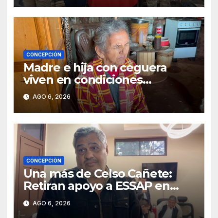
CONCEPCIÓN
Madre e hija con ceguera
viven en condiciones
precarias y vecinos impulsan
AGO 6, 2026
campaña solidaria para
ayudarlas
CONCEPCIÓN
Una más de Celso Cañete:
Retiran apoyo a ESSAP en
Concepción
AGO 6, 2026