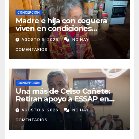
CONCEPCIÓN
Madre e hija con ceguera
viven en condiciones
precarias y vecinos impulsan
AGOSTO 6, 2026
NO HAY
campaña solidaria para
COMENTARIOS
ayudarlas
CONCEPCIÓN
Una más de Celso Cañete:
Retiran apoyo a ESSAP en
Concepción
AGOSTO 6, 2026
NO HAY
COMENTARIOS