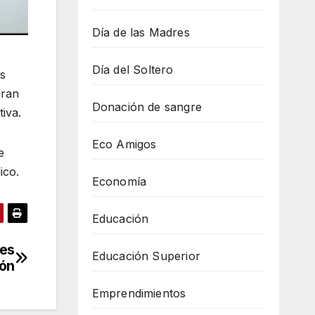
Día de las Madres
Día del Soltero
ás
uran
Donación de sangre
tiva.
Eco Amigos
e
ico.
Economía
Educación
res
Educación Superior
ión
Emprendimientos