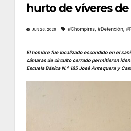
hurto de víveres de
#Chompiras
,
#Detención
,
#P
JUN 26, 2026
El hombre fue localizado escondido en el sanit
cámaras de circuito cerrado permitieron identi
Escuela Básica N.º 185 José Antequera y Cast