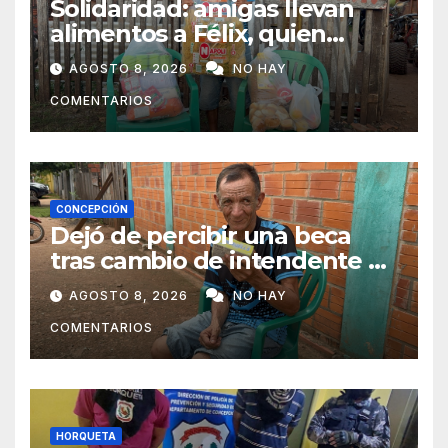
Solidaridad: amigas llevan
alimentos a Félix, quien
ahora vende caramelos para
AGOSTO 8, 2026
NO HAY
subsistir
COMENTARIOS
CONCEPCIÓN
Dejó de percibir una beca
tras cambio de intendente y
ahora vende caramelos para
AGOSTO 8, 2026
NO HAY
subsistir
COMENTARIOS
HORQUETA