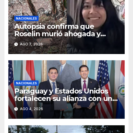
NACIONALES
Autopsia confirma que
Roselin murió ahogada y
luego sufrió una violenta
AGO 7, 2026
mutilación
NACIONALES
Paraguay y Estados Unidos
fortalecen su alianza con un
acuerdo de cooperación
AGO 4, 2026
estratégica en materia
nuclear civil