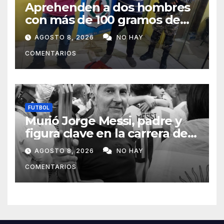
Aprehenden a dos hombres
con más de 100 gramos de
supuesta marihuana en
AGOSTO 8, 2026
NO HAY
Horqueta
COMENTARIOS
FUTBOL
Murió Jorge Messi, padre y
figura clave en la carrera de
Lionel Messi
AGOSTO 8, 2026
NO HAY
COMENTARIOS