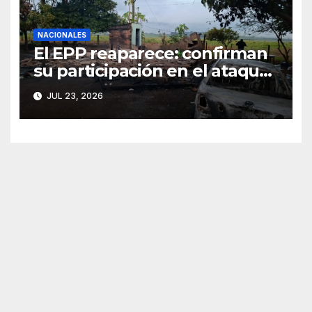
NACIONALES
El EPP reaparece: confirman
su participación en el ataque
de Canindeyú
JUL 23, 2026