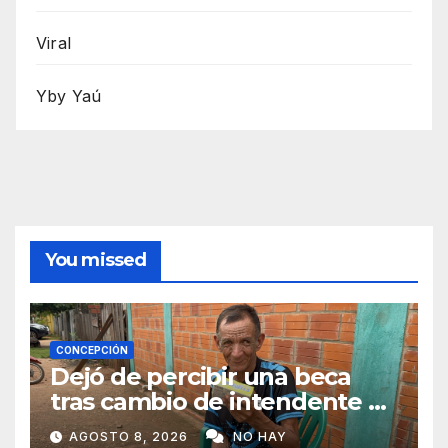
Viral
Yby Yaú
You missed
CONCEPCIÓN
Dejó de percibir una beca
tras cambio de intendente y
ahora vende caramelos para
AGOSTO 8, 2026
NO HAY