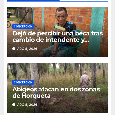
CONCEPCIÓN
Dejó de percibir una beca tras
cambio de intendente y
ahora vende caramelos para
AGO 8, 2026
subsistir
CONCEPCIÓN
Abigeos atacan en dos zonas
de Horqueta
AGO 8, 2026