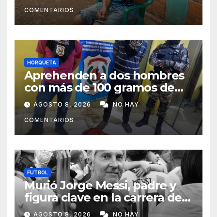
subsistir
COMENTARIOS
HORQUETA
Aprehenden a dos hombres
con más de 100 gramos de
supuesta marihuana en
AGOSTO 8, 2026
NO HAY
Horqueta
COMENTARIOS
FUTBOL
Murió Jorge Messi, padre y
figura clave en la carrera de
Lionel Messi
AGOSTO 8, 2026
NO HAY