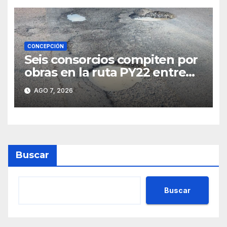
CONCEPCIÓN
Seis consorcios compiten por
obras en la ruta PY22 entre
Concepción y Vallemí
AGO 7, 2026
Buscar
Buscar