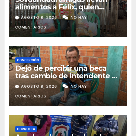
alimentos a Félix, quien
ahora vende caramelos para
AGOSTO 8, 2026
NO HAY
subsistir
COMENTARIOS
CONCEPCIÓN
Dejó de percibir una beca
tras cambio de intendente y
ahora vende caramelos para
AGOSTO 8, 2026
NO HAY
subsistir
COMENTARIOS
HORQUETA