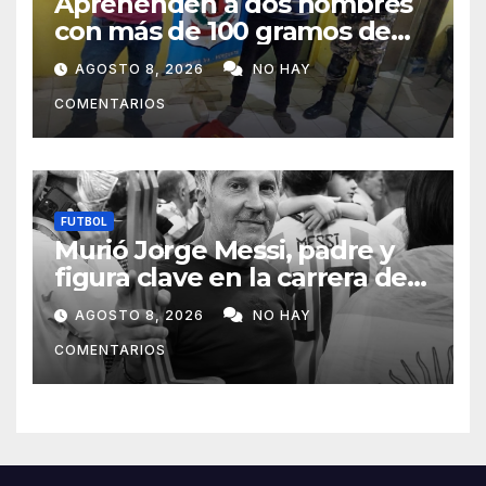
Aprehenden a dos hombres
con más de 100 gramos de
supuesta marihuana en
AGOSTO 8, 2026
NO HAY
Horqueta
COMENTARIOS
FUTBOL
Murió Jorge Messi, padre y
figura clave en la carrera de
Lionel Messi
AGOSTO 8, 2026
NO HAY
COMENTARIOS