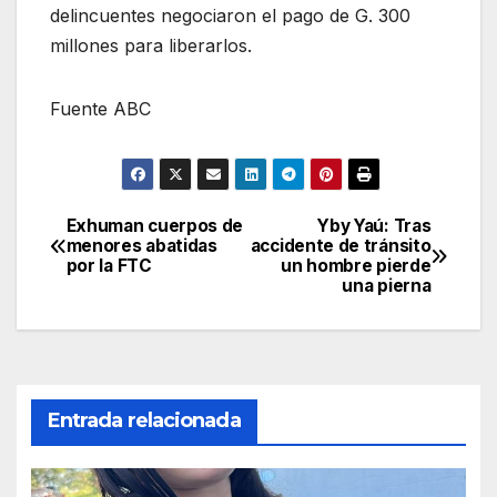
delincuentes negociaron el pago de G. 300
millones para liberarlos.
Fuente ABC
Exhuman cuerpos de
Yby Yaú: Tras
Navegación
menores abatidas
accidente de tránsito
por la FTC
un hombre pierde
de
una pierna
entradas
Entrada relacionada