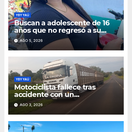
YBY YAÚ
Buscan a adolescente de 16
años que no regresó a su
hogar en Yby Yaú
AGO 5, 2026
YBY YAÚ
Motociclista fallece tras
accidente con un
tractocamión sobre la Ruta
AGO 3, 2026
PY05 en Sapucái