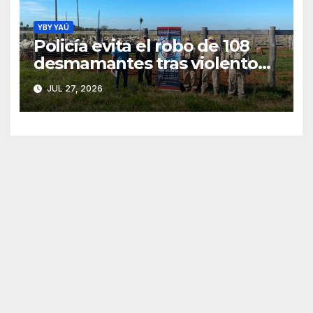
YBY YAÚ
Policía evita el robo de 108
desmamantes tras violento
asalto en estancia de Yby Yaú
JUL 27, 2026