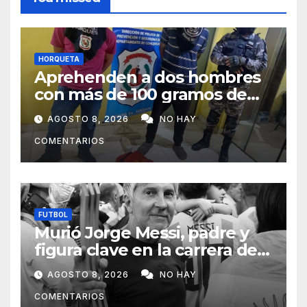
HORQUETA
Aprehenden a dos hombres
con más de 100 gramos de
supuesta marihuana en
AGOSTO 8, 2026
NO HAY
Horqueta
COMENTARIOS
FUTBOL
Murió Jorge Messi, padre y
figura clave en la carrera de
Lionel Messi
AGOSTO 8, 2026
NO HAY
COMENTARIOS