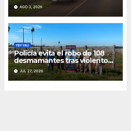
tractocamión sobre la Ruta
AGO 3, 2026
PY05 en Sapucái
YBY YAÚ
Policía evita el robo de 108
desmamantes tras violento
asalto en estancia de Yby Yaú
JUL 27, 2026