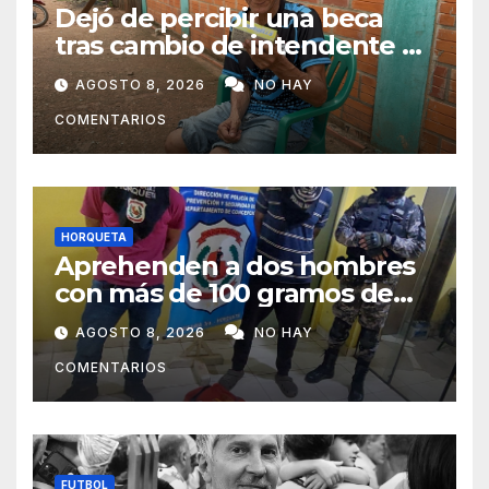
Dejó de percibir una beca
tras cambio de intendente y
ahora vende caramelos para
AGOSTO 8, 2026
NO HAY
subsistir
COMENTARIOS
HORQUETA
Aprehenden a dos hombres
con más de 100 gramos de
supuesta marihuana en
AGOSTO 8, 2026
NO HAY
Horqueta
COMENTARIOS
FUTBOL