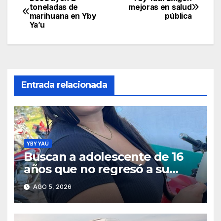
Navegación
toneladas de
mejoras en salud
marihuana en Yby
pública
de
Ya’u
entradas
Entrada relacionada
YBY YAÚ
Buscan a adolescente de 16
años que no regresó a su
hogar en Yby Yaú
AGO 5, 2026