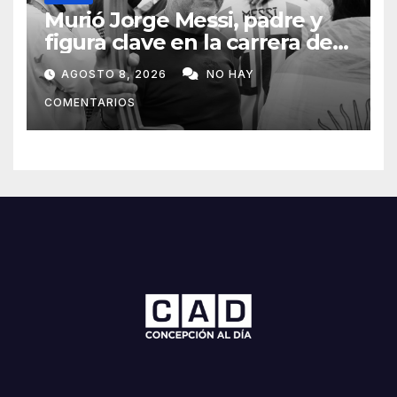
Murió Jorge Messi, padre y
figura clave en la carrera de
Lionel Messi
AGOSTO 8, 2026
NO HAY
COMENTARIOS