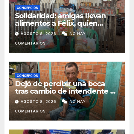
CONCEPCIÓN
Solidaridad: amigas llevan
alimentos a Félix, quien
ahora vende caramelos para
AGOSTO 8, 2026
NO HAY
subsistir
COMENTARIOS
CONCEPCIÓN
Dejó de percibir una beca
tras cambio de intendente y
ahora vende caramelos para
AGOSTO 8, 2026
NO HAY
subsistir
COMENTARIOS