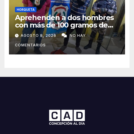
HORQUETA
Aprehenden a dos hombres
con más de 100 gramos de
supuesta marihuana en
AGOSTO 8, 2026
NO HAY
Horqueta
COMENTARIOS