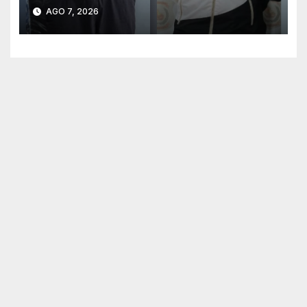
sospechosos e incauta
AGO 7, 2026
evidencias en Concepción