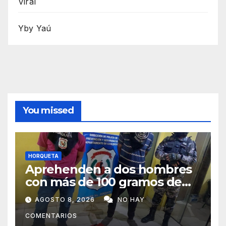
Viral
Yby Yaú
You missed
HORQUETA
Aprehenden a dos hombres
con más de 100 gramos de
supuesta marihuana en
AGOSTO 8, 2026
NO HAY
Horqueta
COMENTARIOS