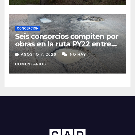
CONCEPCIÓN
Seis consorcios compiten por
obras en la ruta PY22 entre
Concepción y Vallemí
AGOSTO 7, 2026
NO HAY
COMENTARIOS