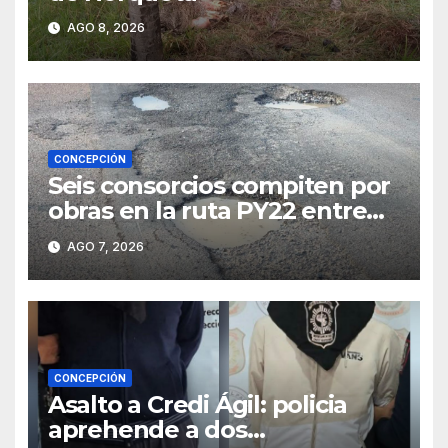
AGO 8, 2026
CONCEPCIÓN
Seis consorcios compiten por
obras en la ruta PY22 entre
Concepción y Vallemí
AGO 7, 2026
CONCEPCIÓN
Asalto a Credi Ágil: policia
aprehende a dos