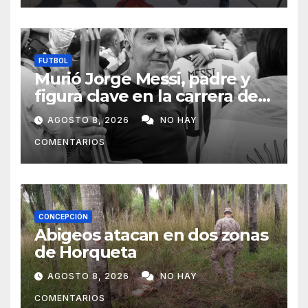
FUTBOL
Murió Jorge Messi, padre y
figura clave en la carrera de
Lionel Messi
AGOSTO 8, 2026
NO HAY
COMENTARIOS
CONCEPCIÓN
Abigeos atacan en dos zonas
de Horqueta
AGOSTO 8, 2026
NO HAY
COMENTARIOS