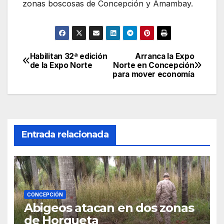
zonas boscosas de Concepción y Amambay.
Habilitan 32ª edición
Arranca la Expo
Navegación
de la Expo Norte
Norte en Concepción
para mover economía
de
entradas
Entrada relacionada
CONCEPCIÓN
Abigeos atacan en dos zonas
de Horqueta