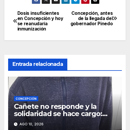
Dosis insuficientes
Concepción, antes
Navegación
en Concepción y hoy
de la llegada del
se reanudaría
gobernador Pinedo
de
inmunización
entradas
Entrada relacionada
CONCEPCIÓN
Cañete no responde y la
solidaridad se hace cargo:
Félix recibirá ayuda durante
AGO 10, 2026
todo el año