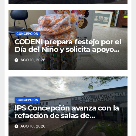
CONCEPCIÓN
CODENI prepara festejo por el
Día del Niño y solicita apoyo
para llegar a 300 chicos
AGO 10, 2026
CONCEPCIÓN
IPS Concepción avanza con la
refacción de salas de
internación y anuncia llegada
AGO 10, 2026
de medicamentos