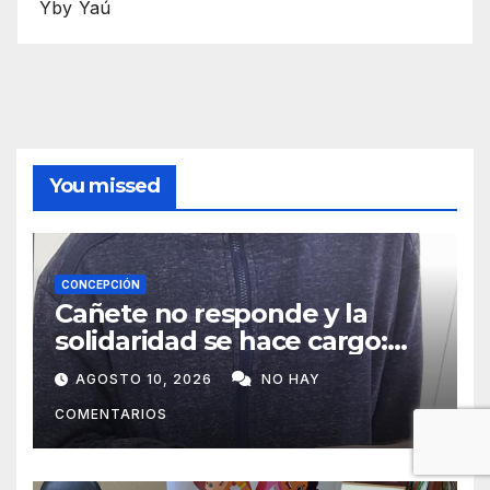
Yby Yaú
You missed
CONCEPCIÓN
Cañete no responde y la
solidaridad se hace cargo:
Félix recibirá ayuda durante
AGOSTO 10, 2026
NO HAY
todo el año
COMENTARIOS