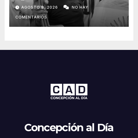
Lionel Messi
AGOSTO 8, 2026
NO HAY
COMENTARIOS
Concepción al Día