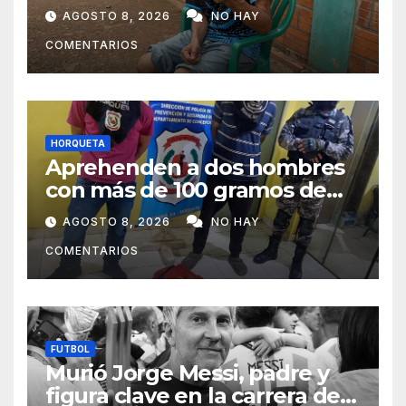
ahora vende caramelos para
AGOSTO 8, 2026
NO HAY
subsistir
COMENTARIOS
HORQUETA
Aprehenden a dos hombres
con más de 100 gramos de
supuesta marihuana en
AGOSTO 8, 2026
NO HAY
Horqueta
COMENTARIOS
FUTBOL
Murió Jorge Messi, padre y
figura clave en la carrera de