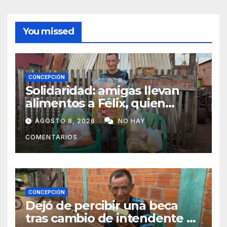
You missed
CONCEPCIÓN
Solidaridad: amigas llevan
alimentos a Félix, quien
ahora vende caramelos para
AGOSTO 8, 2026
NO HAY
subsistir
COMENTARIOS
CONCEPCIÓN
Dejó de percibir una beca
tras cambio de intendente y