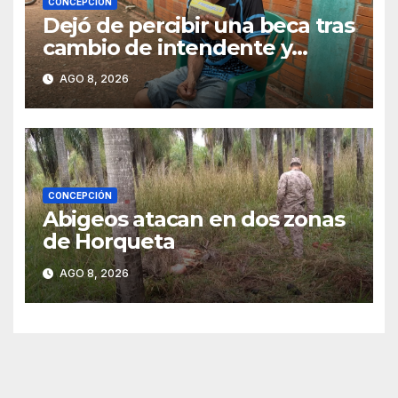
CONCEPCIÓN
Dejó de percibir una beca tras
cambio de intendente y
ahora vende caramelos para
AGO 8, 2026
subsistir
CONCEPCIÓN
Abigeos atacan en dos zonas
de Horqueta
AGO 8, 2026