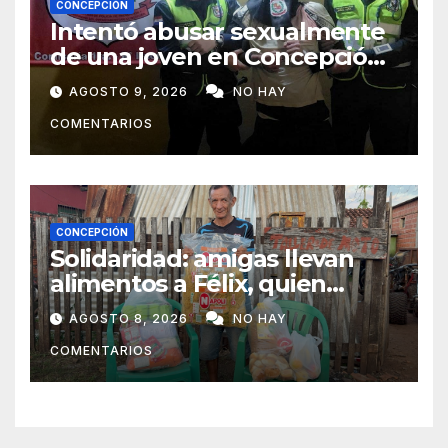
CONCEPCIÓN
Intentó abusar sexualmente
de una joven en Concepción
y fue aprehendido
AGOSTO 9, 2026
NO HAY
COMENTARIOS
CONCEPCIÓN
Solidaridad: amigas llevan
alimentos a Félix, quien
ahora vende caramelos para
AGOSTO 8, 2026
NO HAY
subsistir
COMENTARIOS