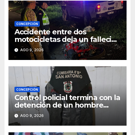
CONCEPCIÓN
Accidente entre dos
motocicletas deja un fallecido
y dos heridos en Yby Yaú
AGO 9, 2026
CONCEPCIÓN
Control policial termina con la
detención de un hombre
requerido por la justicia
AGO 9, 2026