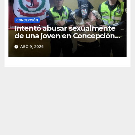
CONCEPCIÓN
Intentó abusar sexualmente
de una joven en Concepción y
fue aprehendido
AGO 9, 2026