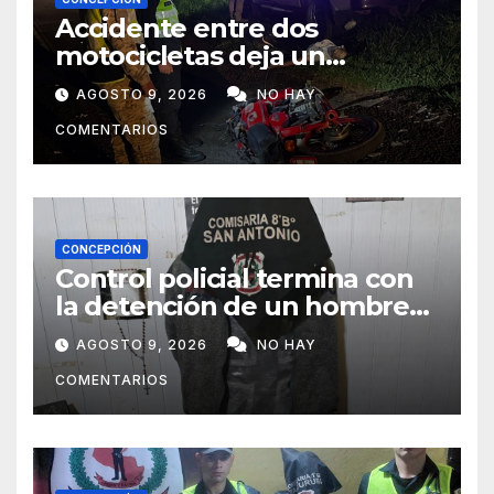
Accidente entre dos
motocicletas deja un
fallecido y dos heridos en Yby
AGOSTO 9, 2026
NO HAY
Yaú
COMENTARIOS
CONCEPCIÓN
Control policial termina con
la detención de un hombre
requerido por la justicia
AGOSTO 9, 2026
NO HAY
COMENTARIOS