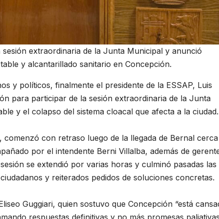
a sesión extraordinaria de la Junta Municipal y anunció
table y alcantarillado sanitario en Concepción.
s y políticos, finalmente el presidente de la ESSAP, Luis
n para participar de la sesión extraordinaria de la Junta
ble y el colapso del sistema cloacal que afecta a la ciudad.
00, comenzó con retraso luego de la llegada de Bernal cerca
mpañado por el intendente Berni Villalba, además de gerent
a sesión se extendió por varias horas y culminó pasadas las
 ciudadanos y reiterados pedidos de soluciones concretas.
 Eliseo Guggiari, quien sostuvo que Concepción “está cansa
lamando respuestas definitivas y no más promesas paliativas