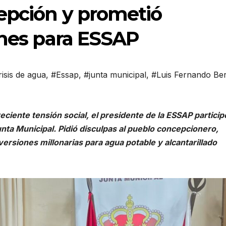
cepción y prometió
ones para ESSAP
risis de agua
,
#Essap
,
#junta municipal
,
#Luis Fernando Be
ciente tensión social, el presidente de la ESSAP particip
unta Municipal. Pidió disculpas al pueblo concepcionero,
versiones millonarias para agua potable y alcantarillado