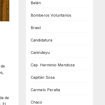
Belén
Bomberos Voluntarios
Brasil
Candidatura
Canindeyu
Cap. Herminio Mendoza
 de
es,
Capitán Sosa
Carmelo Peralta
da de
Chaco
. El