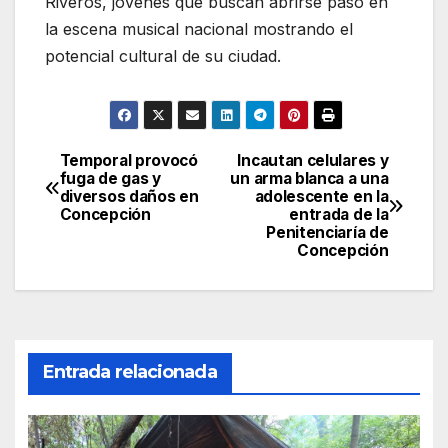
Riveros, jóvenes que buscan abrirse paso en
la escena musical nacional mostrando el
potencial cultural de su ciudad.
Temporal provocó
Incautan celulares y
Navegación
fuga de gas y
un arma blanca a una
diversos daños en
adolescente en la
de
Concepción
entrada de la
Penitenciaría de
entradas
Concepción
Entrada relacionada