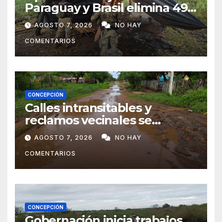
Paraguay y Brasil elimina 498
toneladas de marihuana en
AGOSTO 7, 2026
NO HAY
Amambay
COMENTARIOS
CONCEPCIÓN
Calles intransitables y
reclamos vecinales se
repiten en barrios de
AGOSTO 7, 2026
NO HAY
Concepción
COMENTARIOS
CONCEPCIÓN
Gobernación inicia trabajos