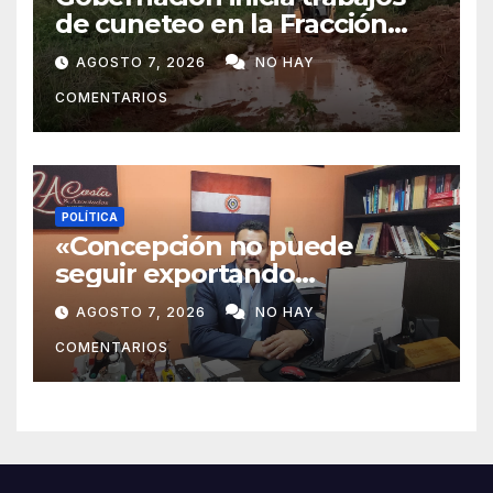
de cuneteo en la Fracción
José Félix
AGOSTO 7, 2026
NO HAY
COMENTARIOS
POLÍTICA
«Concepción no puede
seguir exportando
juventud»: Lelly Javier Acosta
AGOSTO 7, 2026
NO HAY
Silva propone transformar la
COMENTARIOS
ciudad en un polo de
atracción de inversiones