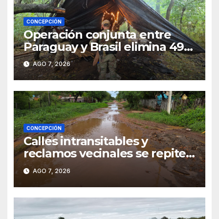
CONCEPCIÓN
Operación conjunta entre
Paraguay y Brasil elimina 498
toneladas de marihuana en
AGO 7, 2026
Amambay
CONCEPCIÓN
Calles intransitables y
reclamos vecinales se repiten
en barrios de Concepción
AGO 7, 2026