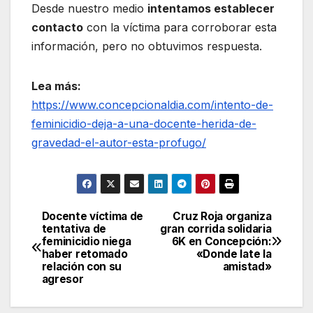
Desde nuestro medio
intentamos establecer
contacto
con la víctima para corroborar esta
información, pero no obtuvimos respuesta.
Lea más:
https://www.concepcionaldia.com/intento-de-
feminicidio-deja-a-una-docente-herida-de-
gravedad-el-autor-esta-profugo/
Docente víctima de
Cruz Roja organiza
Navegación
tentativa de
gran corrida solidaria
feminicidio niega
6K en Concepción:
de
haber retomado
«Donde late la
relación con su
amistad»
entradas
agresor