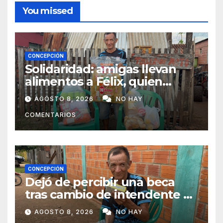
You missed
CONCEPCIÓN
Solidaridad: amigas llevan
alimentos a Félix, quien
ahora vende caramelos para
AGOSTO 8, 2026
NO HAY
subsistir
COMENTARIOS
CONCEPCIÓN
Dejó de percibir una beca
tras cambio de intendente y
ahora vende caramelos para
AGOSTO 8, 2026
NO HAY
subsistir