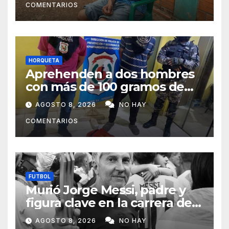
COMENTARIOS
HORQUETA
Aprehenden a dos hombres
con más de 100 gramos de
supuesta marihuana en
AGOSTO 8, 2026
NO HAY
Horqueta
COMENTARIOS
FUTBOL
Murió Jorge Messi, padre y
figura clave en la carrera de
Lionel Messi
AGOSTO 8, 2026
NO HAY