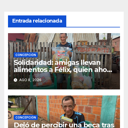
Entrada relacionada
CONCEPCIÓN
Solidaridad: amigas llevan
alimentos a Félix, quien ahora
vende caramelos para
AGO 8, 2026
subsistir
CONCEPCIÓN
Dejó de percibir una beca tras