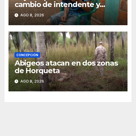
cambio de intendente y
ahora vende caramelos para
AGO 8, 2026
subsistir
CONCEPCIÓN
Abigeos atacan en dos zonas
de Horqueta
AGO 8, 2026