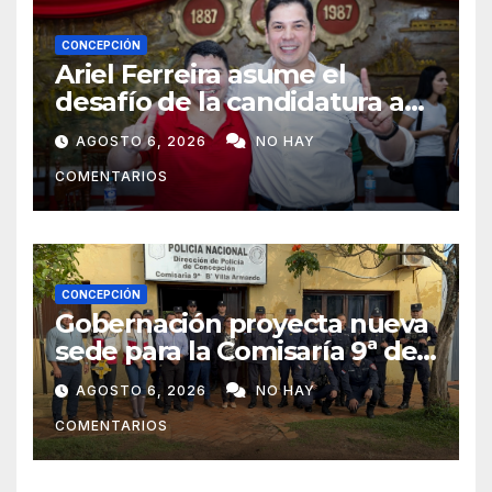
CONCEPCIÓN
Ariel Ferreira asume el
desafío de la candidatura a
concejal tras la renuncia de
AGOSTO 6, 2026
NO HAY
Lourdes Carduz
COMENTARIOS
CONCEPCIÓN
Gobernación proyecta nueva
sede para la Comisaría 9ª de
Villa Armando tras verificar
AGOSTO 6, 2026
NO HAY
las condiciones edilicias
COMENTARIOS