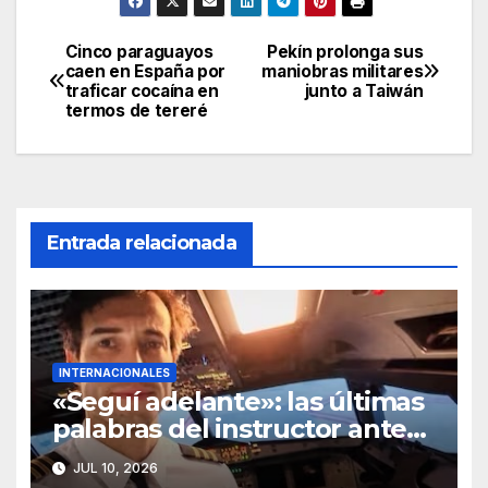
Cinco paraguayos
Pekín prolonga sus
Navegación
caen en España por
maniobras militares
traficar cocaína en
junto a Taiwán
de
termos de tereré
entradas
Entrada relacionada
INTERNACIONALES
«Seguí adelante»: las últimas
palabras del instructor antes
de arrojarse del avión
JUL 10, 2026