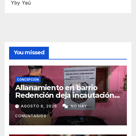
Yby Yaú
You missed
CONCEPCIÓN
Allanamiento en barrio
Redención deja incautación
de presunta cocaína tipo
AGOSTO 6, 2026
NO HAY
crack en Concepción
COMENTARIOS