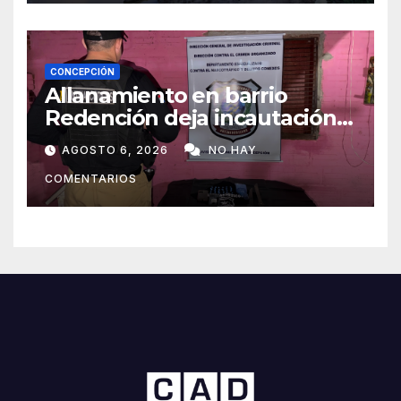
CONCEPCIÓN
Allanamiento en barrio
Redención deja incautación
de presunta cocaína tipo
AGOSTO 6, 2026
NO HAY
crack en Concepción
COMENTARIOS