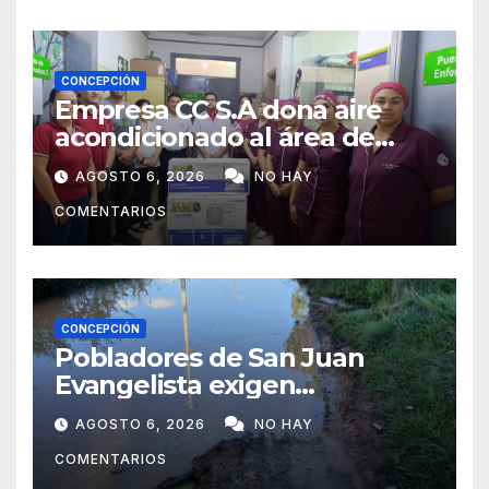
CONCEPCIÓN
Empresa CC S.A dona aire
acondicionado al área de
maternidad del IPS de
AGOSTO 6, 2026
NO HAY
Concepción
COMENTARIOS
CONCEPCIÓN
Pobladores de San Juan
Evangelista exigen
reparación urgente de
AGOSTO 6, 2026
NO HAY
caminos vecinales
COMENTARIOS