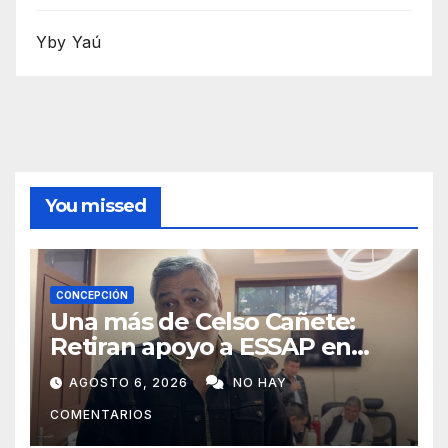
Yby Yaú
You missed
CONCEPCIÓN
Una más de Celso Cañete:
Retiran apoyo a ESSAP en
Concepción
AGOSTO 6, 2026
NO HAY
COMENTARIOS