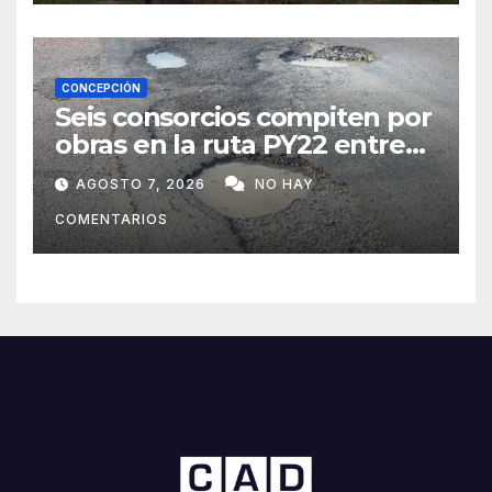
CONCEPCIÓN
Seis consorcios compiten por
obras en la ruta PY22 entre
Concepción y Vallemí
AGOSTO 7, 2026
NO HAY
COMENTARIOS