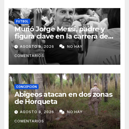
FUTBOL
Murió Jorge Messi, padre y
figura clave en la carrera de
Lionel Messi
AGOSTO 8, 2026
NO HAY
COMENTARIOS
CONCEPCIÓN
Abigeos atacan en dos zonas
de Horqueta
AGOSTO 8, 2026
NO HAY
COMENTARIOS