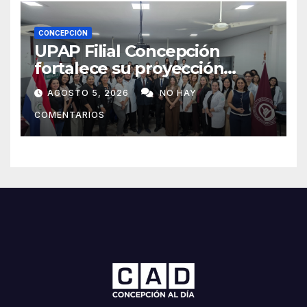
CONCEPCIÓN
UPAP Filial Concepción
fortalece su proyección
internacional con la visita del
AGOSTO 5, 2026
NO HAY
Prof. Dr. Antonio Castaño,
COMENTARIOS
referente de la Universidad
de Sevilla