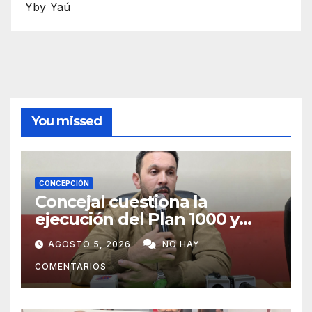
Yby Yaú
You missed
CONCEPCIÓN
Concejal cuestiona la
ejecución del Plan 1000 y
pide mayor participación del
AGOSTO 5, 2026
NO HAY
municipio
COMENTARIOS