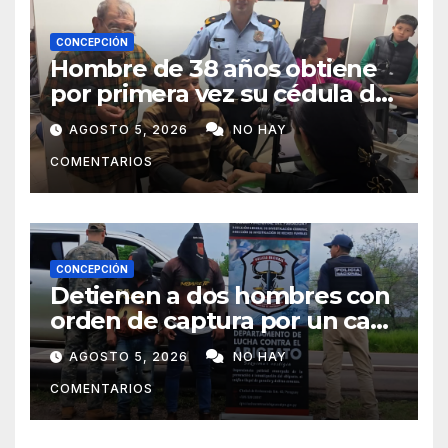
CONCEPCIÓN
Hombre de 38 años obtiene
por primera vez su cédula de
identidad en Concepción
AGOSTO 5, 2026
NO HAY
COMENTARIOS
CONCEPCIÓN
Detienen a dos hombres con
orden de captura por un caso
de abigeato
AGOSTO 5, 2026
NO HAY
COMENTARIOS