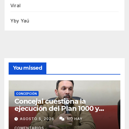
Viral
Yby Yaú
You missed
CONCEPCIÓN
Concejal cuestiona la
ejecución del Plan 1000 y
pide mayor participación del
AGOSTO 5, 2026
NO HAY
municipio
COMENTARIOS