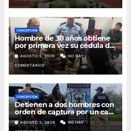
CONCEPCIÓN
Hombre de 38 años obtiene
por primera vez su cédula de
identidad en Concepción
AGOSTO 5, 2026
NO HAY
COMENTARIOS
CONCEPCIÓN
Detienen a dos hombres con
orden de captura por un caso
de abigeato
AGOSTO 5, 2026
NO HAY