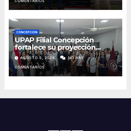
COMENTARIOS
CONCEPCIÓN
UPAP Filial Concepción
fortalece su proyección
internacional con la visita del
AGOSTO 5, 2026
NO HAY
Prof. Dr. Antonio Castaño,
COMENTARIOS
referente de la Universidad
de Sevilla