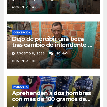
subsistir
COMENTARIOS
CONCEPCIÓN
Dejó de percibir una beca
tras cambio de intendente y
ahora vende caramelos para
AGOSTO 8, 2026
NO HAY
subsistir
COMENTARIOS
HORQUETA
Aprehenden a dos hombres
con más de 100 gramos de
supuesta marihuana en