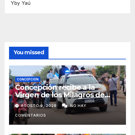
Yby Yaú
You missed
CONCEPCIÓN
Concepción recibe a la
Virgen de los Milagros de
Caacupé
AGOSTO 9, 2026
NO HAY
COMENTARIOS