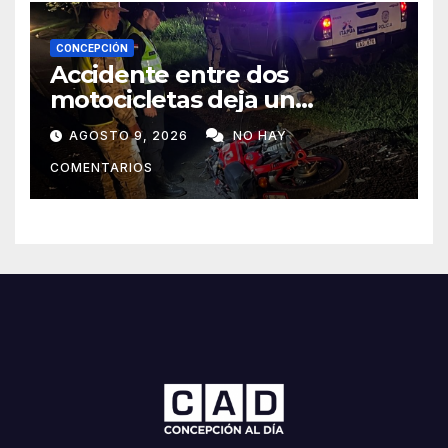
CONCEPCIÓN
Accidente entre dos
motocicletas deja un
fallecido y dos heridos en Yby
AGOSTO 9, 2026
NO HAY
Yaú
COMENTARIOS