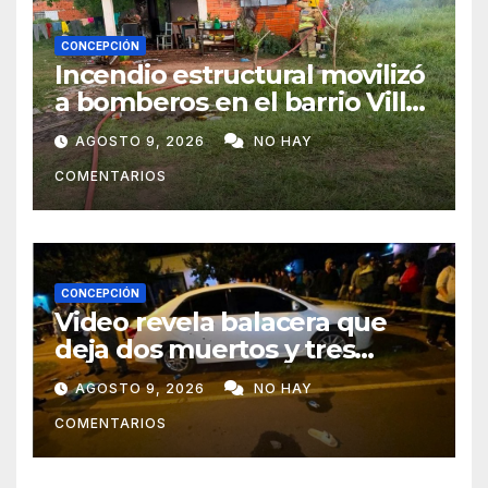
CONCEPCIÓN
Incendio estructural movilizó
a bomberos en el barrio Villa
Alta
AGOSTO 9, 2026
NO HAY
COMENTARIOS
CONCEPCIÓN
Video revela balacera que
deja dos muertos y tres
heridos en Tava’ i, Caazapá
AGOSTO 9, 2026
NO HAY
COMENTARIOS