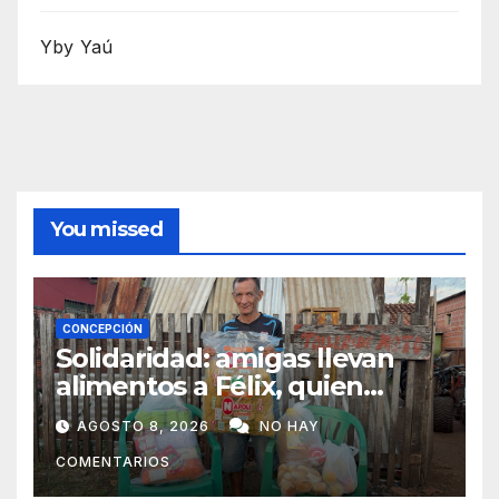
Yby Yaú
You missed
CONCEPCIÓN
Solidaridad: amigas llevan
alimentos a Félix, quien
ahora vende caramelos para
AGOSTO 8, 2026
NO HAY
subsistir
COMENTARIOS