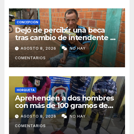
CONCEPCIÓN
Dejó de percibir una beca
tras cambio de intendente y
ahora vende caramelos para
AGOSTO 8, 2026
NO HAY
subsistir
COMENTARIOS
HORQUETA
Aprehenden a dos hombres
con más de 100 gramos de
supuesta marihuana en
AGOSTO 8, 2026
NO HAY
Horqueta
COMENTARIOS