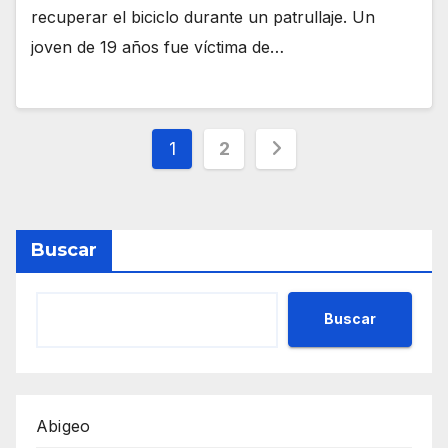
recuperar el biciclo durante un patrullaje. Un
joven de 19 años fue víctima de…
Paginación
1
2
de
entradas
Buscar
Buscar
Abigeo