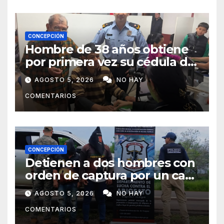
CONCEPCIÓN
Hombre de 38 años obtiene
por primera vez su cédula de
identidad en Concepción
AGOSTO 5, 2026
NO HAY
COMENTARIOS
CONCEPCIÓN
Detienen a dos hombres con
orden de captura por un caso
de abigeato
AGOSTO 5, 2026
NO HAY
COMENTARIOS