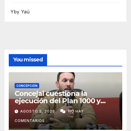
Yby Yaú
You missed
CONCEPCIÓN
Concejal cuestiona la
ejecución del Plan 1000 y
pide mayor participación del
AGOSTO 5, 2026
NO HAY
municipio
COMENTARIOS