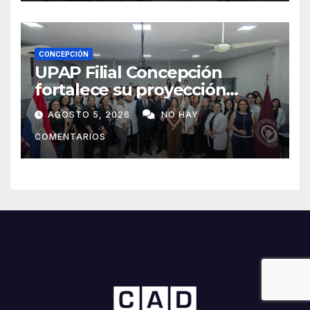
CONCEPCIÓN
UPAP Filial Concepción
fortalece su proyección
internacional con la visita del
AGOSTO 5, 2026
NO HAY
Prof. Dr. Antonio Castaño,
COMENTARIOS
referente de la Universidad
de Sevilla