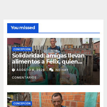
You missed
CONCEPCIÓN
Solidaridad: amigas llevan
alimentos a Félix, quien
ahora vende caramelos para
AGOSTO 8, 2026
NO HAY
subsistir
COMENTARIOS
CONCEPCIÓN