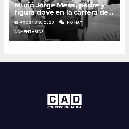
Murió Jorge Messi, padre y
figura clave en la carrera de
Lionel Messi
AGOSTO 8, 2026
NO HAY
COMENTARIOS