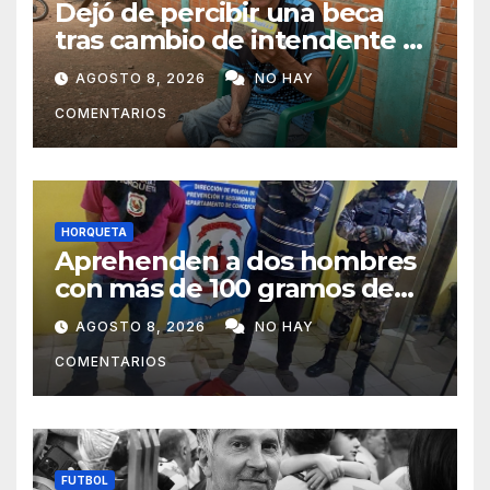
Dejó de percibir una beca
tras cambio de intendente y
ahora vende caramelos para
AGOSTO 8, 2026
NO HAY
subsistir
COMENTARIOS
HORQUETA
Aprehenden a dos hombres
con más de 100 gramos de
supuesta marihuana en
AGOSTO 8, 2026
NO HAY
Horqueta
COMENTARIOS
FUTBOL