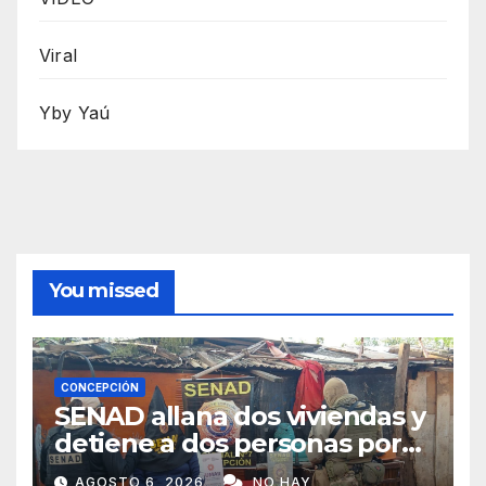
Viral
Yby Yaú
You missed
CONCEPCIÓN
SENAD allana dos viviendas y
detiene a dos personas por
presunto microtráfico en
AGOSTO 6, 2026
NO HAY