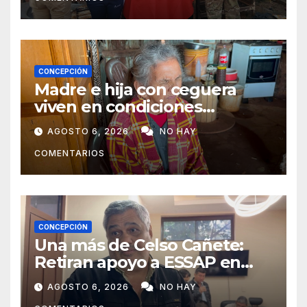
CONCEPCIÓN
Madre e hija con ceguera
viven en condiciones
precarias y vecinos impulsan
AGOSTO 6, 2026
NO HAY
campaña solidaria para
COMENTARIOS
ayudarlas
CONCEPCIÓN
Una más de Celso Cañete:
Retiran apoyo a ESSAP en
Concepción
AGOSTO 6, 2026
NO HAY