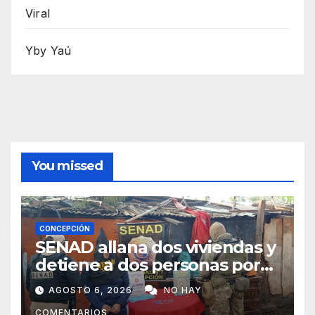
Viral
Yby Yaú
You missed
CONCEPCIÓN
SENAD allana dos viviendas y
detiene a dos personas por
presunto microtráfico en
AGOSTO 6, 2026
NO HAY
Concepción
COMENTARIOS