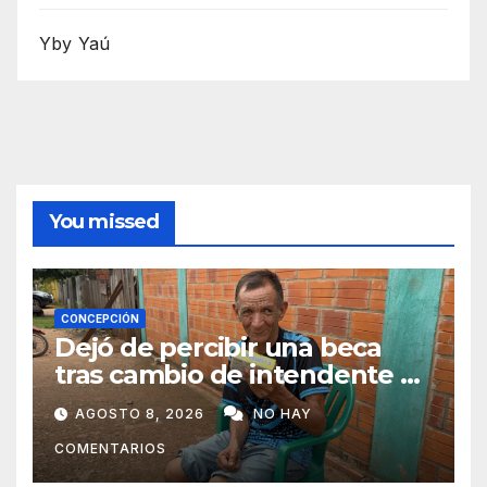
Yby Yaú
You missed
CONCEPCIÓN
Dejó de percibir una beca
tras cambio de intendente y
ahora vende caramelos para
AGOSTO 8, 2026
NO HAY
subsistir
COMENTARIOS