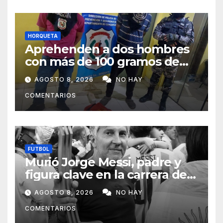
HORQUETA
Aprehenden a dos hombres
con más de 100 gramos de
supuesta marihuana en
AGOSTO 8, 2026
NO HAY
Horqueta
COMENTARIOS
FUTBOL
Murió Jorge Messi, padre y
figura clave en la carrera de
Lionel Messi
AGOSTO 8, 2026
NO HAY
COMENTARIOS