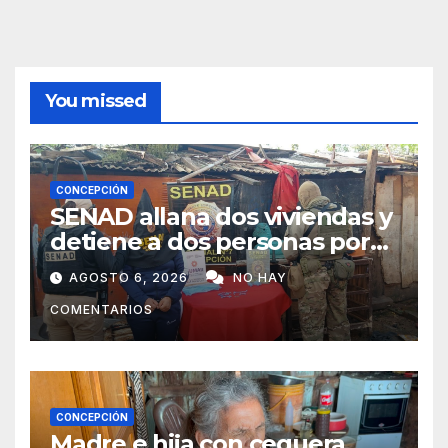
You missed
CONCEPCIÓN
SENAD allana dos viviendas y
detiene a dos personas por
presunto microtráfico en
AGOSTO 6, 2026
NO HAY
Concepción
COMENTARIOS
CONCEPCIÓN
Madre e hija con ceguera