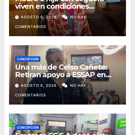
viven en condiciones
precarias y vecinos impulsan
AGOSTO 6, 2026
NO HAY
campaña solidaria para
COMENTARIOS
ayudarlas
CONCEPCIÓN
Una más de Celso Cañete:
Retiran apoyo a ESSAP en
Concepción
AGOSTO 6, 2026
NO HAY
COMENTARIOS
CONCEPCIÓN