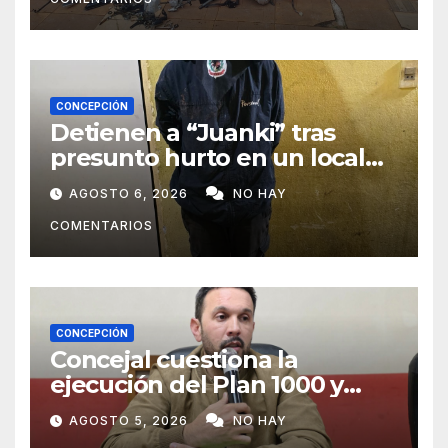
CONCEPCIÓN
Detienen a “Juanki” tras
presunto hurto en un local
comercial
AGOSTO 6, 2026
NO HAY
COMENTARIOS
CONCEPCIÓN
Concejal cuestiona la
ejecución del Plan 1000 y
pide mayor participación del
AGOSTO 5, 2026
NO HAY
municipio