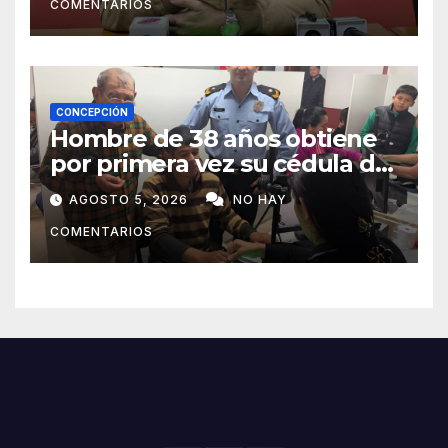
COMENTARIOS
CONCEPCIÓN
Hombre de 38 años obtiene
por primera vez su cédula de
identidad en Concepción
AGOSTO 5, 2026
NO HAY
COMENTARIOS