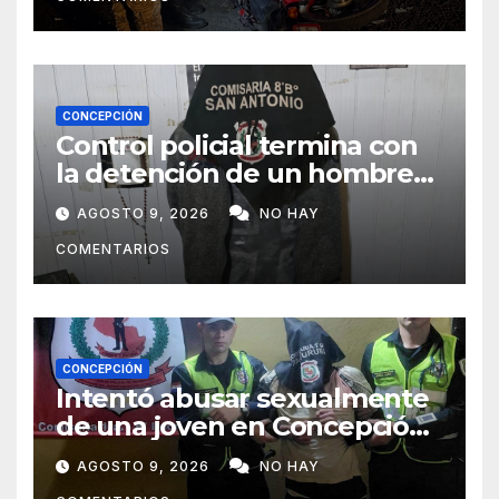
CONCEPCIÓN
Control policial termina con
la detención de un hombre
requerido por la justicia
AGOSTO 9, 2026
NO HAY
COMENTARIOS
CONCEPCIÓN
Intentó abusar sexualmente
de una joven en Concepción
y fue aprehendido
AGOSTO 9, 2026
NO HAY