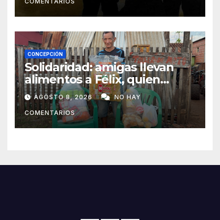
COMENTARIOS
CONCEPCIÓN
Solidaridad: amigas llevan
alimentos a Félix, quien
ahora vende caramelos para
AGOSTO 8, 2026
NO HAY
subsistir
COMENTARIOS