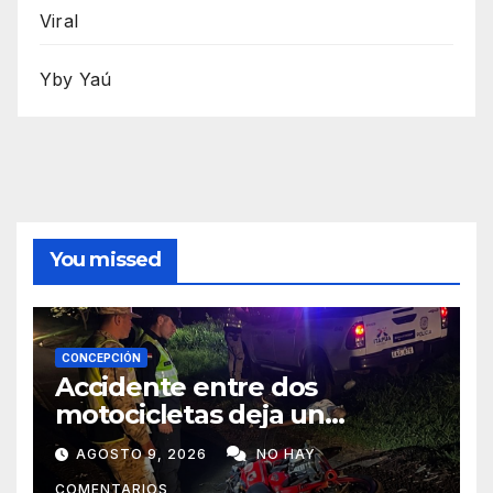
Viral
Yby Yaú
You missed
CONCEPCIÓN
Accidente entre dos
motocicletas deja un
fallecido y dos heridos en Yby
AGOSTO 9, 2026
NO HAY
Yaú
COMENTARIOS